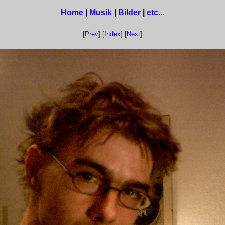
Home
|
Musik
|
Bilder
|
etc...
[Prev]
[Index]
[Next]