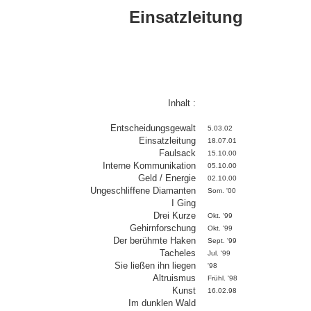
Einsatzleitung
Inhalt :
Entscheidungsgewalt
5.03.02
Einsatzleitung
18.07.01
Faulsack
15.10.00
Interne Kommunikation
05.10.00
Geld / Energie
02.10.00
Ungeschliffene Diamanten
Som. '00
I Ging
Drei Kurze
Okt. '99
Gehirnforschung
Okt. '99
Der berühmte Haken
Sept. '99
Tacheles
Jul. '99
Sie ließen ihn liegen
'98
Altruismus
Frühl. '98
Kunst
16.02.98
Im dunklen Wald