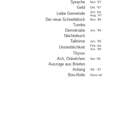
Sprache
Nov. '97
Geld
Okt. '97
Jun. bis
Liebe Gemeinde
Aug. '97
Der neue Schreibblock
Nov. '96
Tundra
Demokratie
Jun. '96
Nächtebuch
Talktime
Jun. '96
Feb. bis
Unsterblichkeit
Jun. '96
Tityrus
Ach, Onkelchen
Apr. '96
Auszüge aus Briefen
Anfang
'96 - '97
Bon-Rolle
Ganz alt